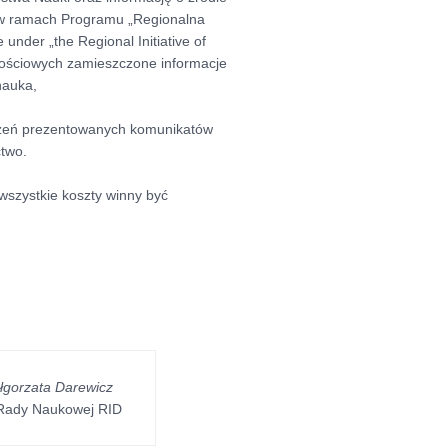
 w ramach Programu „Regionalna
 under „the Regional Initiative of
nościowych zamieszczone informacje
nauka,
szczeń prezentowanych komunikatów
ctwo.
wszystkie koszty winny być
ałgorzata Darewicz
Rady Naukowej RID