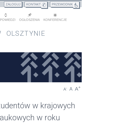
ZALOGUJ
KONTAKT
PRZEWODNIK
POWIEDZI
OGŁOSZENIA
KONFERENCJE
 OLSZTYNIE
+
A
-
A
A
tudentów w krajowych
naukowych w roku