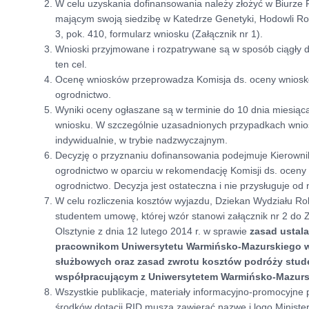
W celu uzyskania dofinansowania należy złożyć w Biurze R
mającym swoją siedzibę w Katedrze Genetyki, Hodowli Rośl
3, pok. 410, formularz wniosku (Załącznik nr 1).
Wnioski przyjmowane i rozpatrywane są w sposób ciągły 
ten cel.
Ocenę wniosków przeprowadza Komisja ds. oceny wniosków
ogrodnictwo.
Wyniki oceny ogłaszane są w terminie do 10 dnia miesiąc
wniosku. W szczególnie uzasadnionych przypadkach wnio
indywidualnie, w trybie nadzwyczajnym.
Decyzję o przyznaniu dofinansowania podejmuje Kierownik 
ogrodnictwo w oparciu w rekomendację Komisji ds. oceny 
ogrodnictwo. Decyzja jest ostateczna i nie przysługuje od 
W celu rozliczenia kosztów wyjazdu, Dziekan Wydziału Ro
studentem umowę, której wzór stanowi załącznik nr 2 do
Olsztynie z dnia 12 lutego 2014 r. w sprawie
zasad ustal
pracownikom Uniwersytetu Warmińsko-Mazurskiego w 
służbowych oraz zasad zwrotu kosztów podróży stu
współpracującym z Uniwersytetem Warmińsko-Mazursk
Wszystkie publikacje, materiały informacyjno-promocyjne 
środków dotacji RID muszą zawierać nazwę i logo Minister