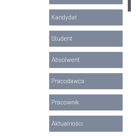
Kandydat
Student
Absolwent
Pracodawca
Pracownik
Aktualności