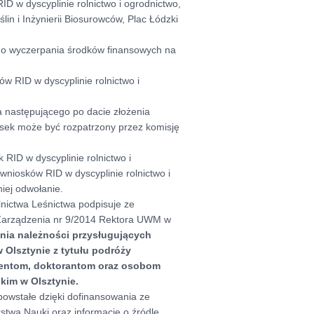
ID w dyscyplinie rolnictwo i ogrodnictwo,
in i Inżynierii Biosurowców, Plac Łódzki
do wyczerpania środków finansowych na
 RID w dyscyplinie rolnictwo i
a następującego po dacie złożenia
sek może być rozpatrzony przez komisję
RID w dyscyplinie rolnictwo i
wniosków RID w dyscyplinie rolnictwo i
niej odwołanie.
lnictwa Leśnictwa podpisuje ze
 Zarządzenia nr 9/2014 Rektora UWM w
ania należności przysługujących
Olsztynie z tytułu podróży
dentom, doktorantom oraz osobom
im w Olsztynie.
powstałe dzięki dofinansowania ze
stwa Nauki oraz informację o źródle