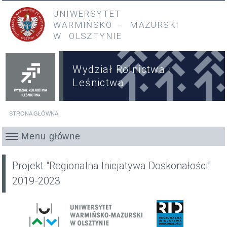
Przejdź do treści
Przejdź do menu głównego
UNIWERSYTET
WARMIŃSKO
-
MAZURSKI
W OLSZTYNIE
Wydział Rolnictwa i
Leśnictwa
STRONA GŁÓWNA
Jesteś tutaj
Menu główne
Projekt "Regionalna Inicjatywa Doskonałości"
2019-2023