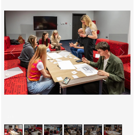
1
/
6