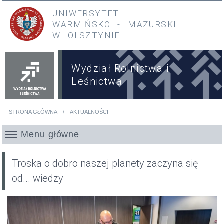
Przejdź do treści
Przejdź do menu głównego
UNIWERSYTET
WARMIŃSKO
-
MAZURSKI
W OLSZTYNIE
Wydział Rolnictwa i
Leśnictwa
STRONA GŁÓWNA
AKTUALNOŚCI
Jesteś tutaj
Menu główne
Troska o dobro naszej planety zaczyna się
od... wiedzy