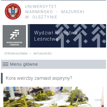
Przejdź do treści
Przejdź do menu głównego
UNIWERSYTET
WARMIŃSKO
-
MAZURSKI
W OLSZTYNIE
Wydział Rolnictwa i
Leśnictwa
STRONA GŁÓWNA
AKTUALNOŚCI
Jesteś tutaj
Menu główne
Kora wierzby zamiast aspiryny?