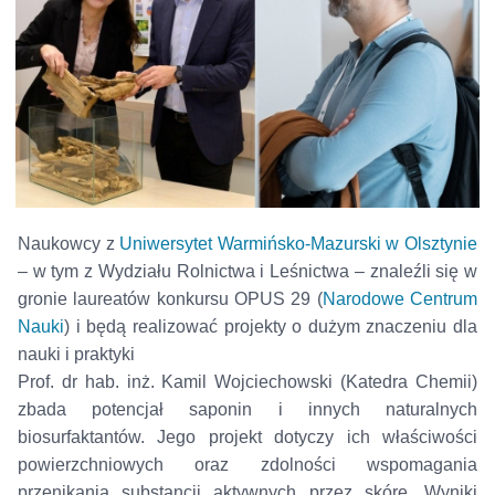
Naukowcy z
Uniwersytet Warmińsko-Mazurski w Olsztynie
– w tym z Wydziału Rolnictwa i Leśnictwa – znaleźli się w
gronie laureatów konkursu OPUS 29 (
Narodowe Centrum
Nauki
) i będą realizować projekty o dużym znaczeniu dla
nauki i praktyki
Prof. dr hab. inż. Kamil Wojciechowski (Katedra Chemii)
zbada potencjał saponin i innych naturalnych
biosurfaktantów. Jego projekt dotyczy ich właściwości
powierzchniowych oraz zdolności wspomagania
przenikania substancji aktywnych przez skórę. Wyniki