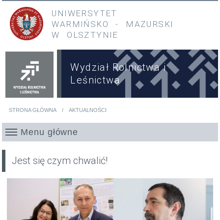
Przejdź do treści
Przejdź do menu głównego
UNIWERSYTET
WARMIŃSKO
-
MAZURSKI
W OLSZTYNIE
Wydział Rolnictwa i
Leśnictwa
STRONA GŁÓWNA
AKTUALNOŚCI
Jesteś tutaj
Menu główne
Jest się czym chwalić!