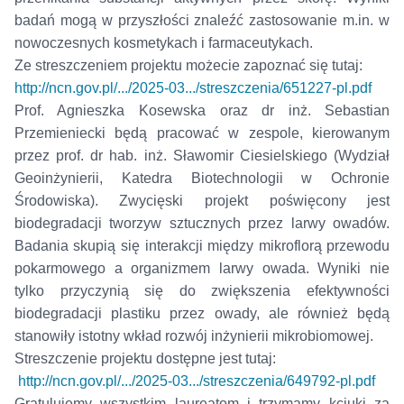
badań mogą w przyszłości znaleźć zastosowanie m.in. w
nowoczesnych kosmetykach i farmaceutykach.
Ze streszczeniem projektu możecie zapoznać się tutaj:
http://ncn.gov.pl/.../2025-03.../streszczenia/651227-pl.pdf
Prof. Agnieszka Kosewska oraz dr inż. Sebastian
Przemieniecki będą pracować w zespole, kierowanym
przez prof. dr hab. inż. Sławomir Ciesielskiego (Wydział
Geoinżynierii, Katedra Biotechnologii w Ochronie
Środowiska). Zwycięski projekt poświęcony jest
biodegradacji tworzyw sztucznych przez larwy owadów.
Badania skupią się interakcji między mikroflorą przewodu
pokarmowego a organizmem larwy owada. Wyniki nie
tylko przyczynią się do zwiększenia efektywności
biodegradacji plastiku przez owady, ale również będą
stanowiły istotny wkład rozwój inżynierii mikrobiomowej.
Streszczenie projektu dostępne jest tutaj:
http://ncn.gov.pl/.../2025-03.../streszczenia/649792-pl.pdf
Gratulujemy wszystkim laureatom i trzymamy kciuki za